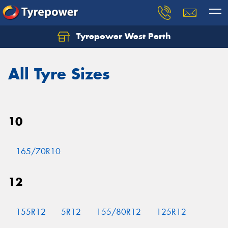
Tyrepower West Perth
Let us know what you need, and our team will
text you shortly.
All Tyre Sizes
Your details
10
165/70R10
12
155R12
5R12
155/80R12
125R12