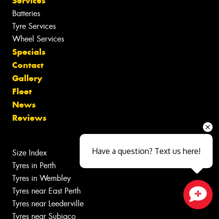
Services
Batteries
Tyre Services
Wheel Services
Specials
Contact
Gallery
Fleet
News
Reviews
Have a question? Text us here!
Size Index
Tyres in Perth
Tyres in Wembley
Tyres near East Perth
Tyres near Leederville
Close sales faster
Tyres near Subiaco